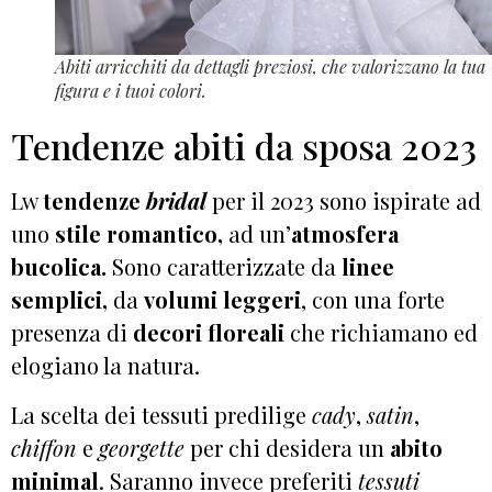
Abiti arricchiti da dettagli preziosi, che valorizzano la tua
figura e i tuoi colori.
Tendenze abiti da sposa 2023
Lw
tendenze
bridal
per il 2023 sono ispirate ad
uno
stile romantico,
ad un’
atmosfera
bucolica.
Sono caratterizzate da
linee
semplici,
da
volumi leggeri
, con una forte
presenza di
decori floreali
che richiamano ed
elogiano la natura.
La scelta dei tessuti predilige
cady
,
satin
,
chiffon
e
georgette
per chi desidera un
abito
minimal
. Saranno invece preferiti
tessuti