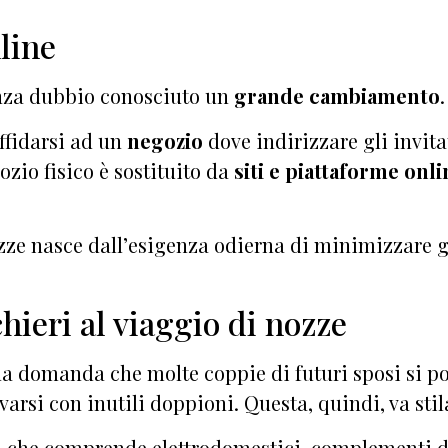
line
senza dubbio conosciuto un
grande cambiamento
.
ffidarsi ad un
negozio
dove indirizzare gli invitat
zio fisico è sostituito da
siti e piattaforme onli
ozze nasce dall’esigenza odierna di minimizzare
chieri al viaggio di nozze
a domanda che molte coppie di futuri sposi si pong
ovarsi con inutili doppioni. Questa, quindi, va sti
 che comprende elettrodomestici, complementi d’a