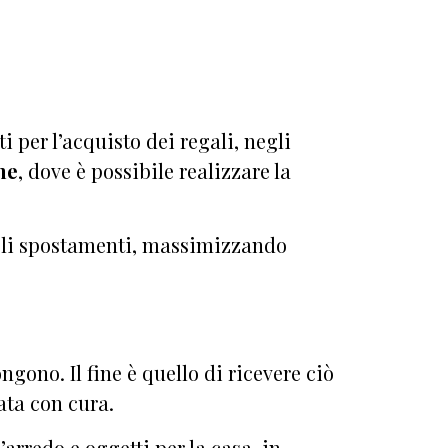
i per l’acquisto dei regali, negli
ne
, dove è possibile realizzare la
 gli spostamenti, massimizzando
ono. Il fine è quello di ricevere ciò
lata con cura.
rredo e oggetti per la casa, in