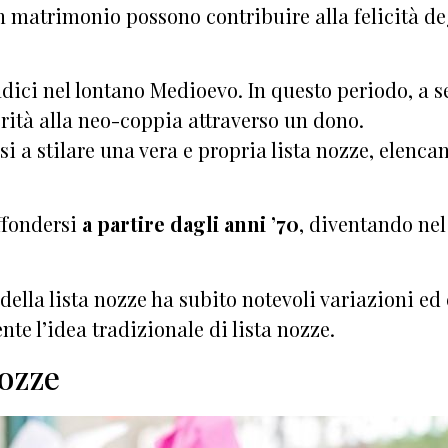
un matrimonio possono contribuire alla felicità d
dici nel lontano Medioevo. In questo periodo, a se
rità alla neo-coppia attraverso un dono.
si a stilare una vera e propria lista nozze, elenca
iffondersi
a partire dagli anni ’70
, diventando ne
della lista nozze ha subito notevoli variazioni ed 
te l’idea tradizionale di lista nozze.
nozze